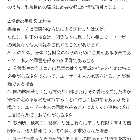
のうち、利用目的の達成に必要な範囲の情報項目とします。
2.提供の手段又は方法
書面もしくは電磁的な方法による送付または送信。
ただし、以下の場合は、関係法令に反しない範囲で、ユーザー
の同意なく個人情報を提供することがあります。
A. 人の生命、身体又は財産の保護のために必要がある場合であ
って、本人の同意を得るのが困難であるとき
B. 公衆衛生の向上または児童の健全な育成の推進のために特に
必要がある場合であって、ユーザー本人の承諾を得ることが困
難である場合
C. 国の機関若しくは地方公共団体またはその委託を受けた者が
法令の定める事務を遂行することに対して協力する必要がある
場合で、ユーザー本人の同意を得ることによりその事務の遂行
に支障を及ぼすおそれがある場合
D. 裁判所、検察庁、警察またはこれらに準じた権限を有する機
関から、個人情報についての開示を求められた場合
E. ユーザー本人から明示的に第三者への開示または提供を求め