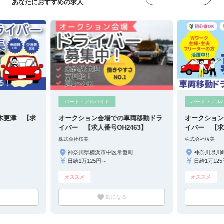
あなたにおすすめの求人
パート・アルバイト
パート・アル
木更津 【求
オークション会場での車両移動ドラ
オークショ
イバー 【求人番号OH2463】
イバー 【求
株式会社桜美
株式会社桜美
神奈川県横浜市中区常盤町
神奈川県川
日給1万125円～
日給1万12
オススメ
オススメ
る
気になる