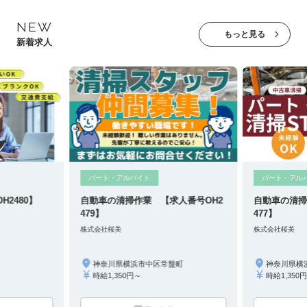
NEW
もっと見る
新着求人
パート・アルバイト
パート・アル
2480】
自動車の清掃作業 【求人番号OH2
自動車の清掃
479】
477】
株式会社桜美
株式会社桜美
神奈川県横浜市中区常盤町
神奈川県横
時給1,350円～
時給1,350