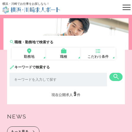

横浜・川崎でお仕事をお探しなら！
はじめての方へ
よくあるご質問
職種・勤務地で検索する
転職お役立ち情報
求人掲載のご相談
勤務地
職種
こだわり条件
運営会社案内
キーワードで検索する
個人情報保護方針

利用規約
お知らせ
9
現在公開求人
件
お問い合わせ
NEWS
もっと見る