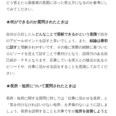
どう答えたら面接者の意図に沿った答え方になるのか参考にし
お電話でのお問い合わせ
メールでのお問い合わせ
てみてください。
受付時間 / 平日 9:00～17:00
24時間受付中
★何ができるのか質問されたときは
0120-003-213
無料お仕事相談
自分が入社したら
どんなことで貢献できるかという意識
で自分
のアピールポイントを話すと良いでしょう。また、
結論は最初
に話す
と理解されやすいです。その後に実際の経験に基づいた
エピソードを交えて話すことで裏付けとなり、説得力のある自
己紹介・ＰＲとなります。応募している求人との接点があるエ
ピソードや、仕事に活かせる話をすることを意識してみてくだ
さい。
★長所・短所について質問されたときは
長所・短所に関する質問に対しては「仕事に活かせる長所」と
「気を付けなければいけない短所」を矛盾のないように話しま
しょう。長所を説明することも大事ですが
短所を改善しようと