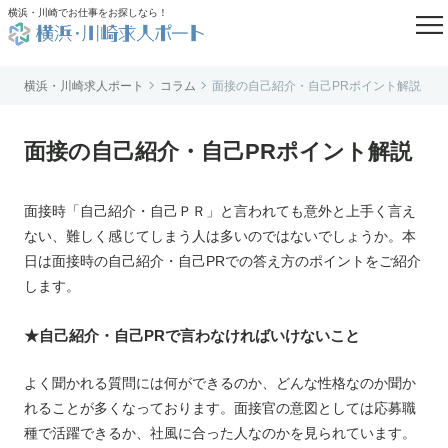

横浜・川崎でお仕事をお探しなら！


横浜・川崎求人ポート
コラム
面接の自己紹介・自己PRポイント解説
はじめての方へ
よくあるご質問
面接の自己紹介・自己PRポイント解説
転職お役立ち情報
求人掲載のご相談
面接時「自己紹介・自己ＰＲ」と言われても意外と上手く言え
運営会社案内
ない、難しく感じてしまう人は多いのではないでしょうか。本
個人情報保護方針
日は面接時の自己紹介・自己PRでの答え方のポイントをご紹介
利用規約
します。
お知らせ
★自己紹介・自己PRで言わなければいけないこと
お問い合わせ
よく聞かれる質問には何ができるのか、どんな性格なのか聞か
れることが多くなっております。面接官の意図としては応募職
種で活躍できるか、社風に合った人なのかを見られています。